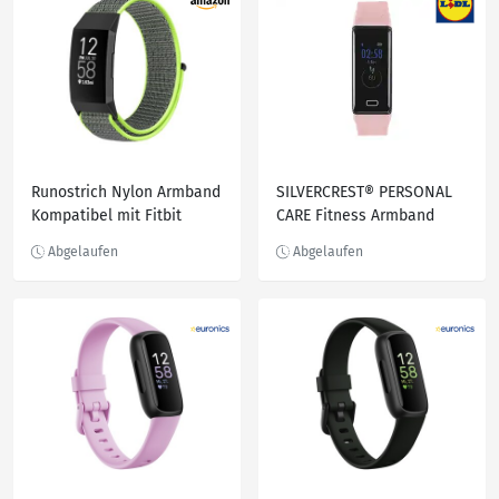
Runostrich Nylon Armband
SILVERCREST® PERSONAL
Kompatibel mit Fitbit
CARE Fitness Armband
Charge 4/Charge 3/SE,
»SAS 89«, mit
weiches Ersatzarmband
Pulsmessung und
atmungsaktives
Farbdisplay
Sportarmband mit
Uhrenarmbänder für
Damen Herren