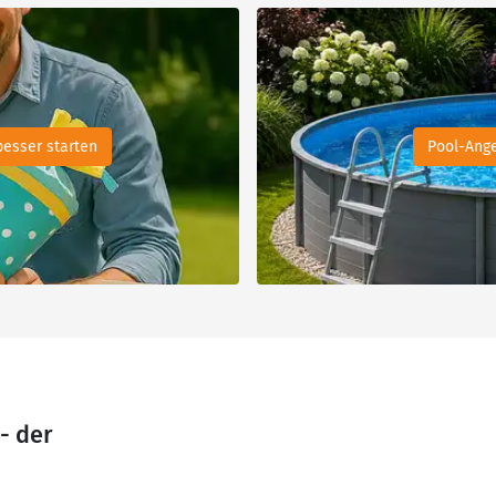
besser starten
Pool-Ange
- der