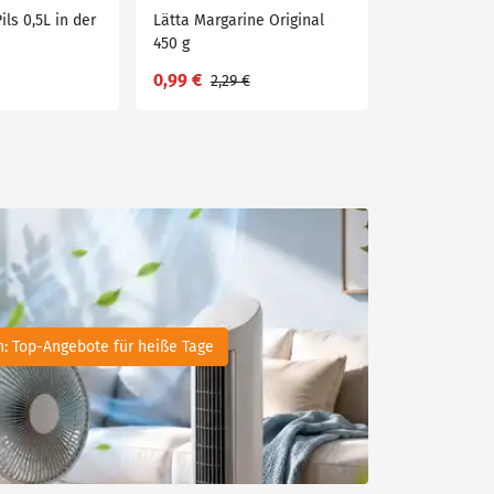
ls 0,5L in der
Lätta Margarine Original
Coca Cola 2 L
450 g
Flasche
0,99 €
1,29 €
2,29 €
2,19 €
n: Top-Angebote für heiße Tage