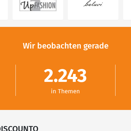
Wir beobachten gerade
2.243
in Themen
 DISCOUNTO