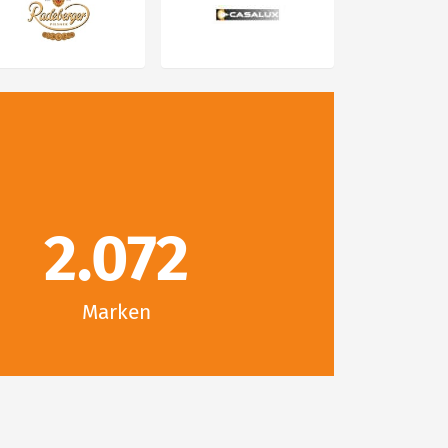
2.072
Marken