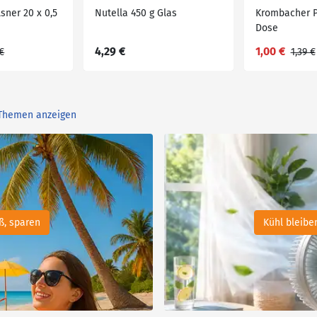
sner 20 x 0,5
Nutella 450 g Glas
Krombacher Pi
Dose
4,29 €
1,00 €
 €
1,39 €
 Themen anzeigen
ß, sparen
Kühl bleibe