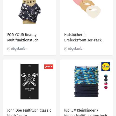
FOR YOUR Beauty
Halstücher in
Multifunktionstuch
Dreiecksform 3er-Pack,
Schwarz/Muster
Ergee, altrosa
John Doe Multituch Classic
lupilu® Kleinkinder /
black/white
Kinder Multifunktionstuch