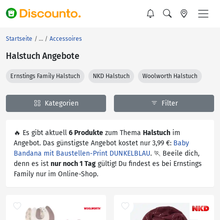
Startseite
Accessoires
Halstuch Angebote
Ernstings Family Halstuch
NKD Halstuch
Woolworth Halstuch
Kategorien
Filter
🔥 Es gibt aktuell
6 Produkte
zum Thema
Halstuch
im
Angebot. Das günstigste Angebot kostet nur 3,99 €:
Baby
Bandana mit Baustellen-Print DUNKELBLAU
. 🏃 Beeile dich,
denn es ist
nur noch 1 Tag
gültig! Du findest es bei Ernstings
Family nur im Online-Shop.