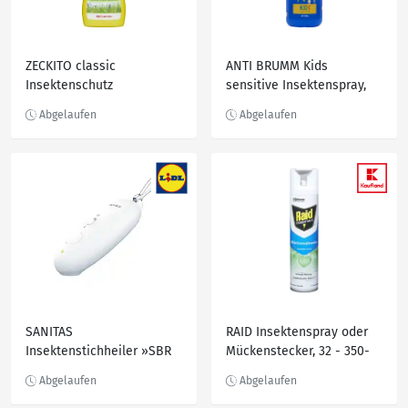
ZECKITO classic
ANTI BRUMM Kids
Insektenschutz
sensitive Insektenspray,
Pumpspray, 100 ml
150 ml
SANITAS
RAID Insektenspray oder
Insektenstichheiler »SBR
Mückenstecker, 32 - 350-
05«
ml-Packg./-Dose