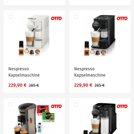
Willkommenspaket mit 14
Wert von 5,- UVP
Kapseln
Nespresso
Nespresso
Kapselmaschine
Kapselmaschine
Lattissima One EN510.W
Lattissima One EN510.B
229,90 €
229,90 €
285 €
285 €
von DeLonghi, White, inkl.
von DeLonghi, Black, inkl.
Willkommenspaket mit 14
Willkommenspaket mit 14
Kapseln
Kapseln