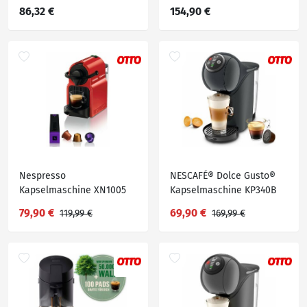
86,32 €
154,90 €
Nespresso
NESCAFÉ® Dolce Gusto®
Kapselmaschine XN1005
Kapselmaschine KP340B
Inissia von Krups,
Genio S Plus, kompatibel
79,90 €
69,90 €
119,99 €
169,99 €
Kaffeemenge einstellbar,
mit Nescafé Dolce Gusto
inkl. Willkommenspaket
Kapseln, Drehregler,
mit 14 Kapseln
Espresso-Boost