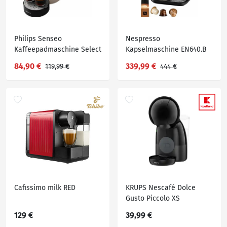
Philips Senseo
Nespresso
Kaffeepadmaschine Select
Kapselmaschine EN640.B
CSA240/30, inkl. Gratis-
von DeLonghi, schwarz,
84,90 €
339,99 €
119,99 €
444 €
Zugaben im Wert von € 14,-
inkl. Willkommenspaket
UVP
mit 7 Kapseln
Cafissimo milk RED
KRUPS Nescafé Dolce
Gusto Piccolo XS
»KP1A3B«
129 €
39,99 €