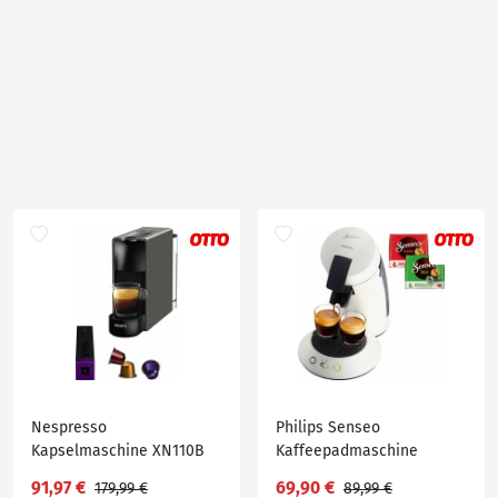
Nespresso
Philips Senseo
Kapselmaschine XN110B
Kaffeepadmaschine
Essenza Mini von Krups,
Original Plus CSA210/10,
91,97 €
69,90 €
179,99 €
89,99 €
Wassertank: 0,6 L, inkl.
inkl. Gratis-Zugaben im