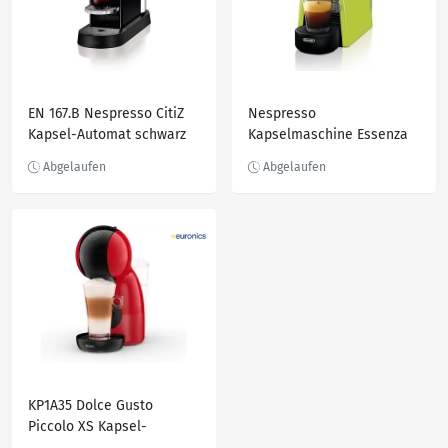
EN 167.B Nespresso CitiZ
Nespresso
Kapsel-Automat schwarz
Kapselmaschine Essenza
Mini EN85.L von DeLonghi,
Lime Green, inkl.
Willkommenspaket mit 7
Kapseln
KP1A35 Dolce Gusto
Piccolo XS Kapsel-
Automat rot/schwarz