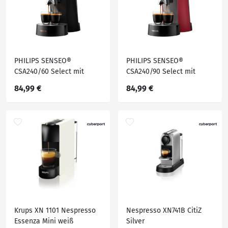
PHILIPS SENSEO®
PHILIPS SENSEO®
CSA240/60 Select mit
CSA240/90 Select mit
Kaffeestärkewahl und
Kaffeestärkewahl und
84,99 €
84,99 €
Memo-Funktion, 0.9L
Memo-Funktion, 0.9L
Wassertank, Padmaschine,
Wassertank, Padmaschine,
Klavierlackschwarz
Dunkelrot/Grau
Krups XN 1101 Nespresso
Nespresso XN741B CitiZ
Essenza Mini weiß
Silver