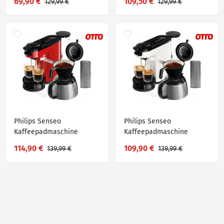
69,90 €
109,50 €
129,99 €
129,99 €
Starbucks Caramel
Gratis-Zugaben im Wert
Macchiato im Wert von
von € 14,- UVP
UVP 17,97€
Philips Senseo
Philips Senseo
Kaffeepadmaschine
Kaffeepadmaschine
Switch HD6592/84, 1l
Switch HD6592/04, 1l
114,90 €
109,90 €
139,99 €
139,99 €
Kaffeekanne, inkl.
Kaffeekanne, inkl.
Kaffeepaddose im Wert
Kaffeepaddose im Wert
von 9,90 € UVP
von 9,90 € UVP