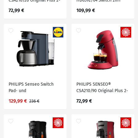
CSA210/20 Original Plus 2-
HD6592/64 Switch 2in1
Tassen-Funktion, Milder
Pad- und
72,99 €
109,99 €
oder starker Kaffee, 0.7L
Filterkaffeemaschine,
Wassertank, Padmaschine,
Klavierlackschwarz
Mint
PHILIPS Senseo Switch
PHILIPS SENSEO®
Pad- und
CSA210/90 Original Plus 2-
Filterkaffeemaschine
Tassen-Funktion, Milder
129,99 €
72,99 €
236 €
»Switch HD7891/74«, 2-in-
oder starker Kaffee, 0.7L
1-Brühtechnologie
Wassertank, Padmaschine,
Dunkelrot