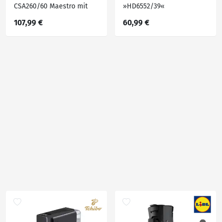
CSA260/60 Maestro mit
»HD6552/39«
Kaffeestärkewahl und
107,99 €
60,99 €
Memo-Funktion, 1.2L
Wassertank, Padmaschine,
Tiefschwarz