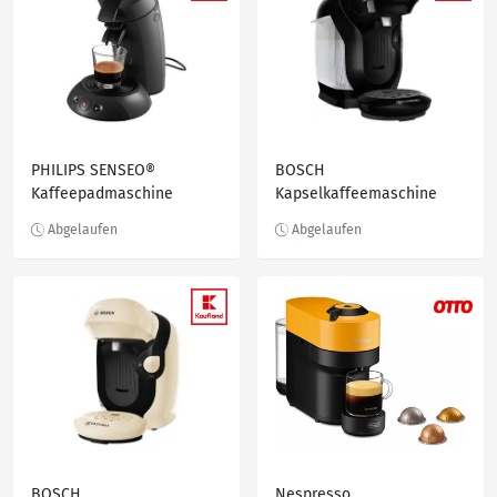
PHILIPS SENSEO®
BOSCH
Kaffeepadmaschine
Kapselkaffeemaschine
»HD6553/50«
Tassimo Style »TAS112E«
BOSCH
Nespresso