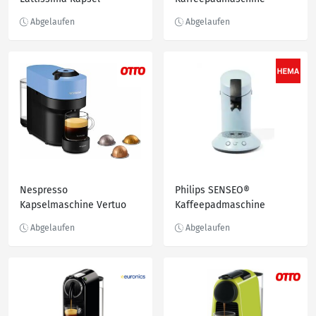
Automat schwarz
HD7806-50/10*
Nespresso
Philips SENSEO®
Kapselmaschine Vertuo
Kaffeepadmaschine
Pop ENV90.A von DeLonghi
CSA210/40