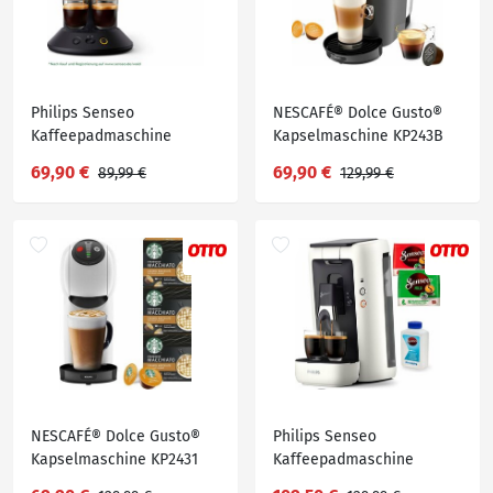
Philips Senseo
NESCAFÉ® Dolce Gusto®
Kaffeepadmaschine
Kapselmaschine KP243B
Original Plus Eco
Genio S, 15 Bar, ultra-
69,90 €
69,90 €
89,99 €
129,99 €
CSA210/22, aus 80%
kompakt, Hochdruck
recyceltem Plastik*, 100
Senseo Pads kaufen und
bis max.33 €
zurückerhalten
NESCAFÉ® Dolce Gusto®
Philips Senseo
Kapselmaschine KP2431
Kaffeepadmaschine
Genio S, inkl. 3 Pakete
Maestro CSA260/10, inkl.