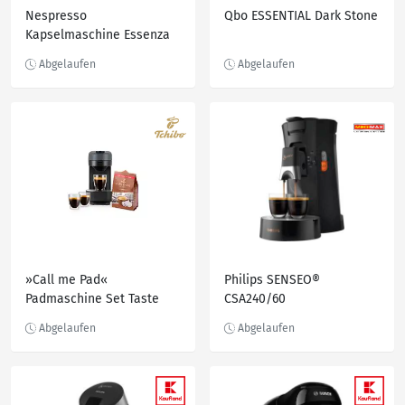
Nespresso
Qbo ESSENTIAL Dark Stone
Kapselmaschine Essenza
Mini EN85.R von DeLonghi,
Red, inkl.
Willkommenspaket mit 7
Kapseln
»Call me Pad«
Philips SENSEO®
Padmaschine Set Taste
CSA240/60
mit Gläsern & Pads