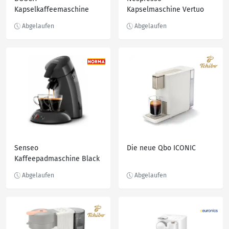
Kapselkaffeemaschine
Kapselmaschine Vertuo
Tassimo Style »TAS117E«
Pop ENV90.Y von DeLonghi
Senseo
Die neue Qbo ICONIC
Kaffeepadmaschine Black
HD6553/50