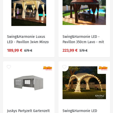
Swing&Harmonie Luxus
Swing&Harmonie LED -
LED - Pavillon 3x4m Minzo
Pavillon 350cm Lavo - mit
- inkl. Seitenwände mit
Seitenwänden und LED
189,99 €
223,99 €
679 €
579 €
LED Beleuchtung +
Beleuchtung + Solarmodul
Solarmodul Gartenpavillon
Runder Gartenpavillon
optional mit Moskitonetz
Partyzelt Gartenzelt Rund -
Partyzelt Gartenzelt -
versch. Ausführungen
versch. Ausführungen
Juskys Partyzelt Gartenzelt
Swing&Harmonie LED