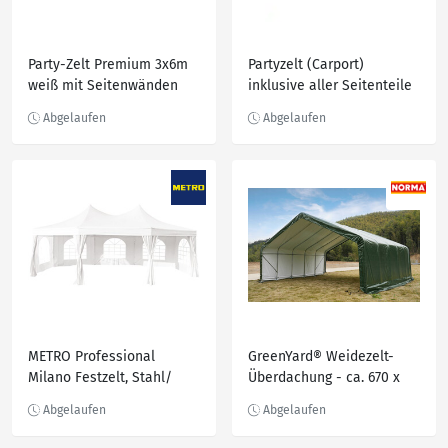
Party-Zelt Premium 3x6m
Partyzelt (Carport)
weiß mit Seitenwänden
inklusive aller Seitenteile
Weiß 4 x 8 m
METRO Professional
GreenYard® Weidezelt-
Milano Festzelt, Stahl/
Überdachung - ca. 670 x
ABS Kunststoff/ Nylon/ PP,
610 x 320 cm Grün
500 x 680 x 330 cm, weiß