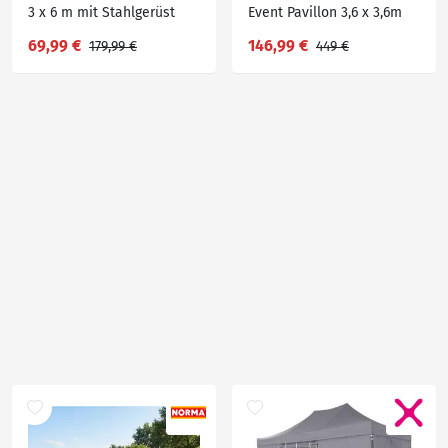
3 x 6 m mit Stahlgerüst
Event Pavillon 3,6 x 3,6m
und Seitenwänden in
DomeShelter Garten
69,99 €
146,99 €
179,99 €
449 €
dunkelgrau
Pavillion inkl. Solarmodul
Pavilion Designer
Gartenzelt Camping
Pavilon Partyzelt mit
Beleuchtung - versch.
Ausführungen