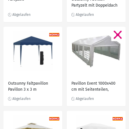
Partyzelt mit Doppeldach
3,5x3,5x2,7m Festzelt
Gartenlaube Metall
Polyester Grau
Outsunny Faltpavillon
Pavillon Event 1000x400
Pavillon 3 x 3 m
cm mit Seitenteilen,
Gartenpavillon faltbar
Partyzelt
Partyzelt höhenverstellbar
Gartenzelt