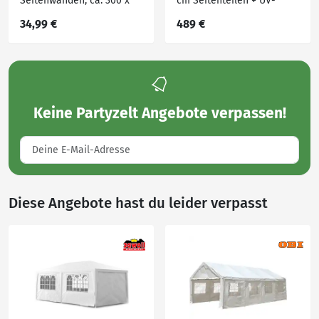
Seitenwänden, ca. 300 x
cm Seitenteilen + UV-
300 x 250 cm – Weiß
beständig
34,99 €
489 €
Keine
Partyzelt Angebote
verpassen!
Diese Angebote hast du leider verpasst