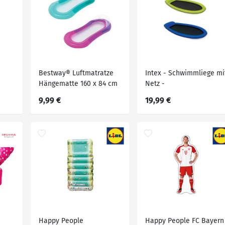
Bestway® Luftmatratze
Intex - Schwimmliege mi
Hängematte 160 x 84 cm
Netz -
2fach
Wasserhängematte - 1
9,99 €
19,99 €
Stück
Happy People
Happy People FC Bayern