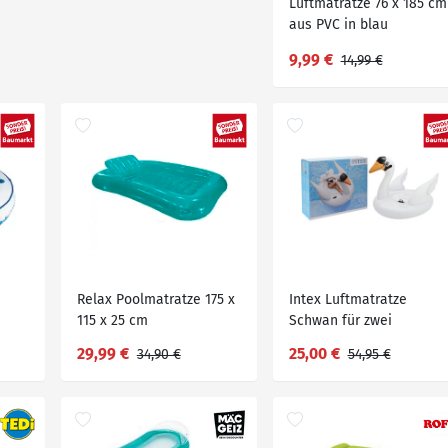
Luftmatratze 76 x 185 cm
aus PVC in blau
9,99 €
14,99 €
Relax Poolmatratze 175 x
Intex Luftmatratze
115 x 25 cm
Schwan für zwei
Personen mit zwei
29,99 €
25,00 €
34,90 €
54,95 €
Luftkammern