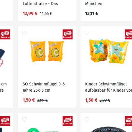
Luftmatratze - Das
München
Wettschwimmen gegen
Spielerluftmatratze, ca.
12,99 €
13,11 €
14,66 €
die Zeit Tempo kleine
190 x 71 cm
Fische
5 cm
SO Schwimmflügel 3-6
Kinder Schwimmflügel
re
Jahre 25x15 cm
aufblasbar für Kinder vo
BESTWAY®
3-6 Jahren
1,50 €
1,50 €
3,99 €
2,99 €