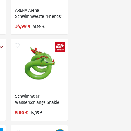
ARENA Arena
Schwimmweste "Friends"
gelb 15-30kg
34,99 €
41,99 €
Schwimmtier
Wasserschlange Snakie
aufblasbar 570 cm
5,00 €
14,95 €