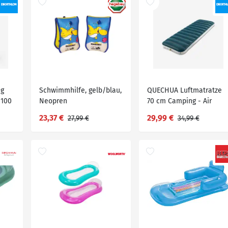
ug
Schwimmhilfe, gelb/blau,
QUECHUA Luftmatratze
 100
Neopren
70 cm Camping - Air
Comfort für 1 Person
23,37 €
29,99 €
27,99 €
34,99 €