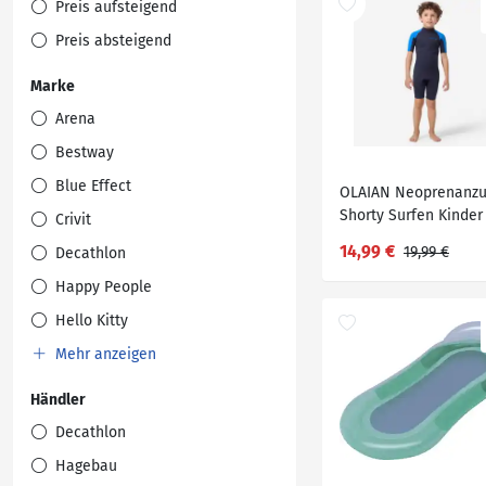
Preis aufsteigend
Preis absteigend
Marke
Arena
Bestway
Blue Effect
OLAIAN Neoprenanz
Shorty Surfen Kinder
Crivit
1,5mm blau
14,99 €
19,99 €
Decathlon
Happy People
Hello Kitty
Mehr anzeigen
Händler
Decathlon
Hagebau