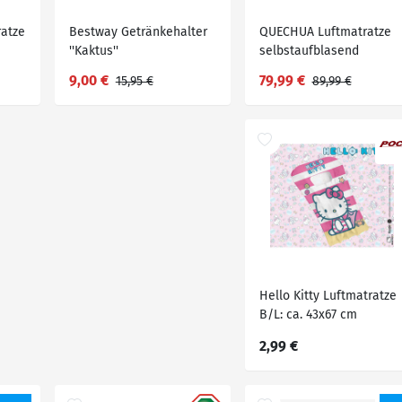
ratze
Bestway Getränkehalter
QUECHUA Luftmatratze
''Kaktus''
selbstaufblasend
Camping - Comfort
9,00 €
79,99 €
15,95 €
89,99 €
132 cm für 2 Personen
Hello Kitty Luftmatratze
B/L: ca. 43x67 cm
2,99 €