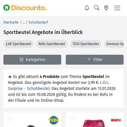
Startseite
Schulbedarf
Sportbeutel Angebote im Überblick
Lidl Sportbeutel
Rofu Sportbeutel
TEDi Sportbeutel
Zeeman Spor
Kategorien
Filter
🔥 Es gibt aktuell
4 Produkte
zum Thema
Sportbeutel
im
Angebot. Das günstigste Angebot kostet nur 2,99 €:
L.O.L.
Surprise - Schuhbeutel
. Das Angebot startete am 13.01.2026
und ist bis zum 10.08.2026 gültig. Du findest es bei Rofu in
der Filiale und im Online-Shop.