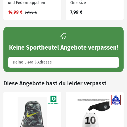
und Federmäppchen
One size
»Vaiana / Spiderman /
14,99 €
7,99 €
69,95 €
Stitch«
Keine
Sportbeutel Angebote
verpassen!
Diese Angebote hast du leider verpasst