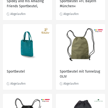
Spidey and His Amazing
Sportbeutel »FC Bayern
Friends Sportbeutel,
München«
blau/rot
Sportbeutel
Sportbeutel mit Tunnelzug
OLIV