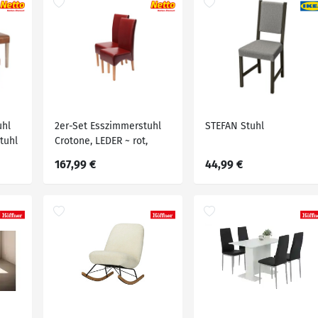
uhl
2er-Set Esszimmerstuhl
STEFAN Stuhl
tuhl
Crotone, LEDER ~ rot,
tat,
helle Beine
167,99 €
44,99 €
e