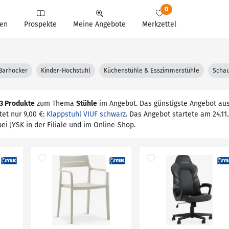
0
en
Prospekte
Meine Angebote
Merkzettel
 Barhocker
Kinder-Hochstuhl
Küchenstühle & Esszimmerstühle
Schau
3 Produkte
zum Thema
Stühle
im Angebot. Das günstigste Angebot au
et nur 9,00 €:
Klappstuhl VIUF schwarz
. Das Angebot startete am 24.11
 bei JYSK in der Filiale und im Online-Shop.