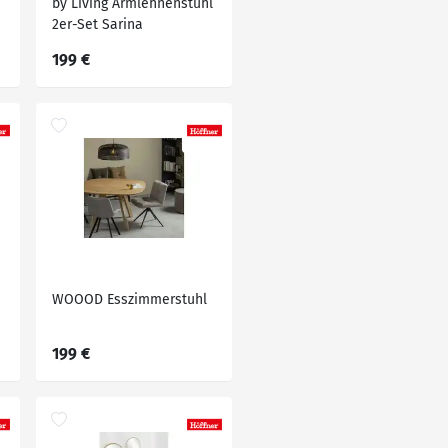
by Living Armlehnenstuhl
2er-Set Sarina
199 €
WOOOD Esszimmerstuhl
199 €