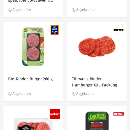
span. Ibérico-Schwein, 2
St. = 230-g-Packg.
Bio-Rinder-Burger 260 g
Tillman’s Rinder-
Hamburger XXL-Packung