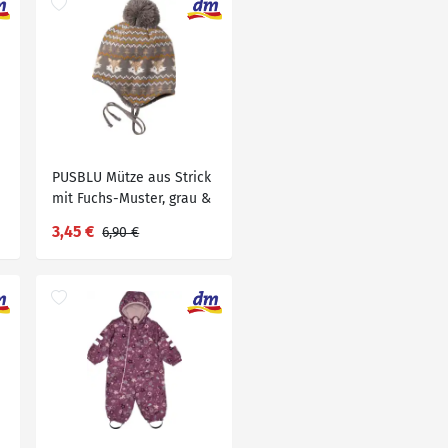
PUSBLU Mütze aus Strick
mit Fuchs-Muster, grau &
gelb, Gr. 48/49, 1 St
3,45 €
6,90 €