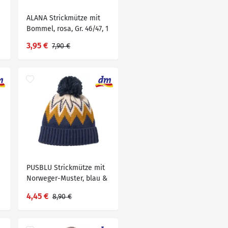
ALANA Strickmütze mit
Bommel, rosa, Gr. 46/47, 1
St
3,95 €
7,90 €
PUSBLU Strickmütze mit
Norweger-Muster, blau &
weiß, Gr. 48/49, 1 St
4,45 €
8,90 €