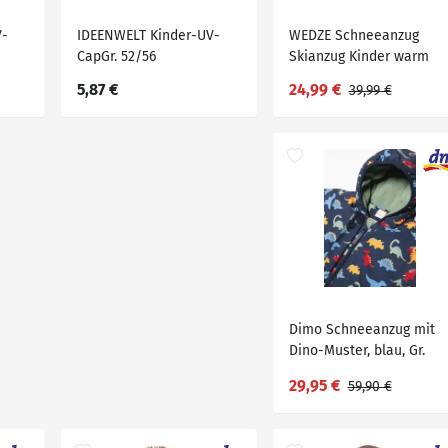
V-
IDEENWELT Kinder-UV-
WEDZE Schneeanzug
CapGr. 52/56
Skianzug Kinder warm
wasserdicht - 100
5,87 €
24,99 €
39,99 €
bordeaux/marineblau
Dimo Schneeanzug mit
Dino-Muster, blau, Gr.
74/80, 1 St
29,95 €
59,90 €