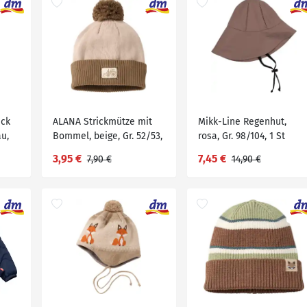
ick
ALANA Strickmütze mit
Mikk-Line Regenhut,
au,
Bommel, beige, Gr. 52/53,
rosa, Gr. 98/104, 1 St
1 St
3,95 €
7,45 €
7,90 €
14,90 €