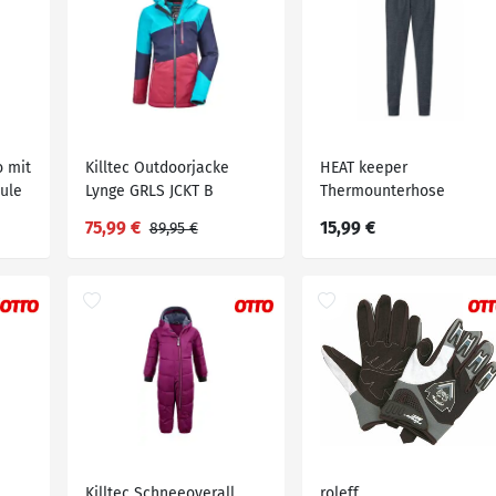
o mit
Killtec Outdoorjacke
HEAT keeper
ule
Lynge GRLS JCKT B
Thermounterhose
Thermohose für Jungen
75,99 €
15,99 €
89,95 €
und Mädchen
Killtec Schneeoverall
roleff