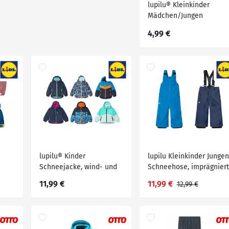
lupilu® Kleinkinder
Mädchen/Jungen
Strickmütze, mit Fleece
4,99 €
lupilu® Kinder
lupilu Kleinkinder Jungen
Schneejacke, wind- und
Schneehose, imprägniert
wasserdicht mit
11,99 €
11,99 €
12,99 €
versiegelten
Hauptnähten