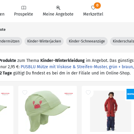
0
en
Prospekte
Meine Angebote
Merkzettel
bote
indermützen
Kinder-Winterjacken
Kinder-Schneeanzüge
Kinderschal
Produkte
zum Thema
Kinder-Winterkleidung
im Angebot. Das günstigs
nur 2,95 €:
PUSBLU Mütze mit Viskose & Streifen-Muster, grün + braun, G
2 Tage
gültig! Du findest es bei dm in der Filiale und im Online-Shop.