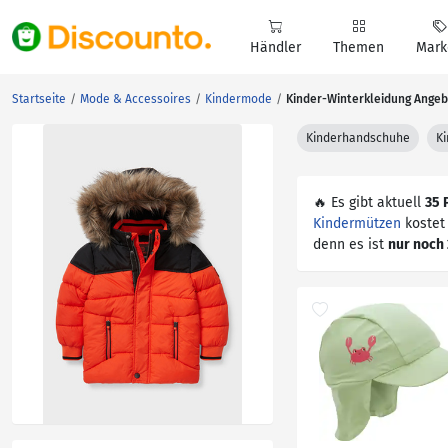
Händler
Themen
Mark
Startseite
Mode & Accessoires
Kindermode
Kinder-Winterkleidung Ange
Kinderhandschuhe
K
🔥 Es gibt aktuell
35 
Kindermützen
kostet 
denn es ist
nur noch 