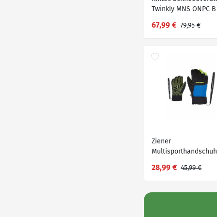
Twinkly MNS ONPC B
67,99 €
79,95 €
Ziener
Multisporthandschu
LANUS AS(R) PR Junio
28,99 €
45,99 €