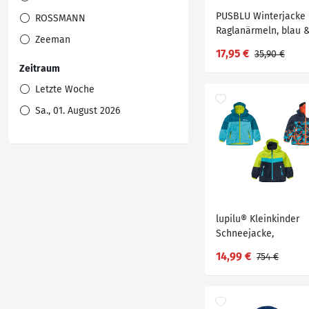
PUSBLU Winterjacke 
ROSSMANN
Raglanärmeln, blau 
Zeeman
orange, Gr. 98/104, 1 
17,95 €
35,90 €
Zeitraum
Letzte Woche
Sa., 01. August 2026
lupilu® Kleinkinder
Schneejacke,
wasserabweisendes
14,99 €
754 €
Obermaterial