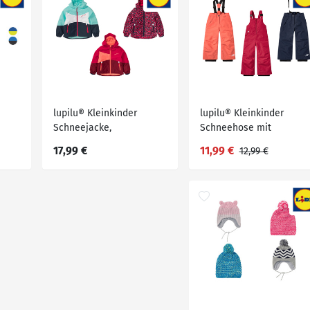
lupilu® Kleinkinder
lupilu® Kleinkinder
Schneejacke,
Schneehose mit
wasserabweisendes
recyceltem Material
17,99 €
11,99 €
12,99 €
Obermaterial