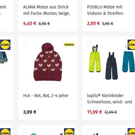
mit
ALANA Mütze aus Strick
PUSBLU Mütze mit
&
mit Fuchs-Muster, beige,
Viskose & Streifen-
St
Gr. 46/47, 1 St
Muster, grün + braun, Gr.
4,45 €
2,95 €
8,90 €
5,90 €
50/51, 1 St
Hut - Rot, Rot, 2-4 Jahre
lupilu® Kleinkinder
Schneehose, wind- und
wasserdicht
3,99 €
11,99 €
12,99 €