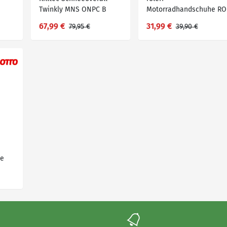
Twinkly MNS ONPC B
Motorradhandschuhe RO
59 verstellbare Weite
67,99 €
31,99 €
79,95 €
39,90 €
he
r