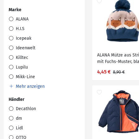
Marke
ALANA
H.I.S
Icepeak
Ideenwelt
ALANA Mütze aus Str
Killtec
mit Fuchs-Muster, bl
Lupilu
Gr. 50/51, 1 St
4,45 €
8,90 €
Mikk-Line
Mehr anzeigen
Händler
Decathlon
dm
Lidl
OTTO