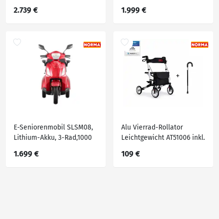
Watt, Komfort-Sitz, Grau
1000 Watt, Lithium Rot
2.739 €
1.999 €
E-Seniorenmobil SLSM08,
Alu Vierrad-Rollator
Lithium-Akku, 3-Rad,1000
Leichtgewicht AT51006 inkl.
Watt,
Gehstock
1.699 €
109 €