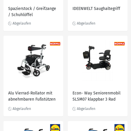
Spazierstock / Greifzange
IDEENWELT Saughaltegriff
/ Schuhlöffel
Alu Vierrad-Rollator mit
Econ- Way Seniorenmobil
abnehmbaren Fußstützen
SLSM07 klappbar 3 Rad
AT51005
Schwarz 6 km/h