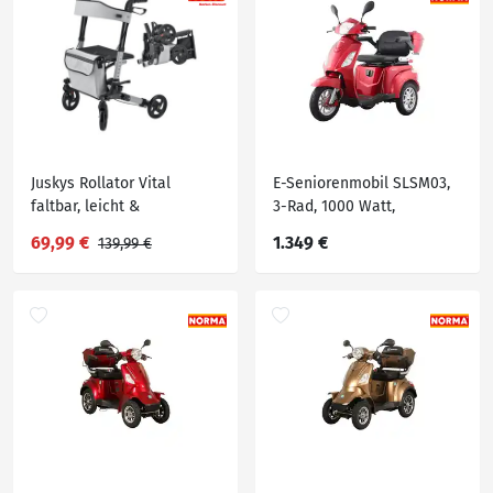
Juskys Rollator Vital
E-Seniorenmobil SLSM03,
faltbar, leicht &
3-Rad, 1000 Watt,
höhenverstellbar aus
69,99 €
1.349 €
139,99 €
Aluminium bis 130 kg mit
Sitz Grau