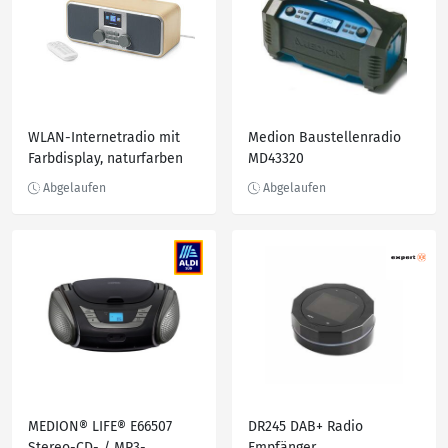
WLAN-Internetradio mit
Medion Baustellenradio
Farbdisplay, naturfarben
MD43320
MEDION® LIFE® E66507
DR245 DAB+ Radio
Stereo-CD- / MP3-
Empfänger