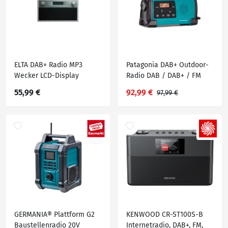
ELTA DAB+ Radio MP3
Patagonia DAB+ Outdoor-
Wecker LCD-Display
Radio DAB / DAB+ / FM
Holzgehäuse Silber/ Grau
Kurbelaufladung USB SOS-
55,99 €
92,99 €
97,99 €
Alarm wasserdicht Grün
GERMANIA® Plattform G2
KENWOOD CR-ST100S-B
Baustellenradio 20V
Internetradio, DAB+, FM,