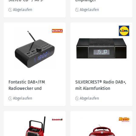
Boombox MD44507
Fontastic DAB+/FM
SILVERCREST® Radio DAB+,
Radiowecker und
mit Alarmfunktion
Drahtloser Lautsprecher
sw