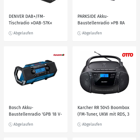
DENVER DAB+/FM-
PARKSIDE Akku-
Tischradio »DAB-57K«
Baustellenradio »PB RA
20-Li B1« 20 V / 12 V / 230
V, ohne Akku und
Ladegerät
Bosch Akku-
Karcher RR 5045 Boombox
Baustellenradio 'GPB 18 V-
(FM-Tuner, UKW mit RDS, 3
2 SC Professional'
W), Schwarz