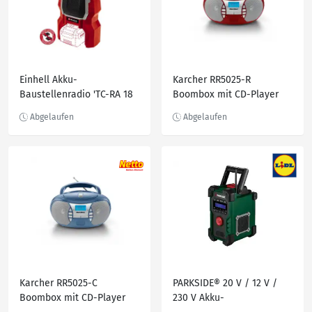
Einhell Akku-
Karcher RR5025-R
Baustellenradio 'TC-RA 18
Boombox mit CD-Player
Li BT Solo' ohne Akku und
und Radio
Ladegerät
Karcher RR5025-C
PARKSIDE® 20 V / 12 V /
Boombox mit CD-Player
230 V Akku-