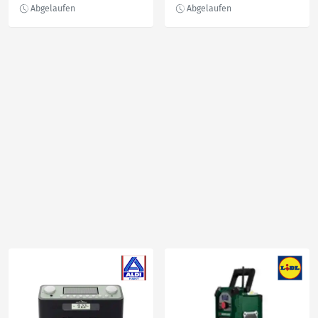
und Radio
Baustellenradio »PBR 10
A1«, ohne Akku und
Ladegerät