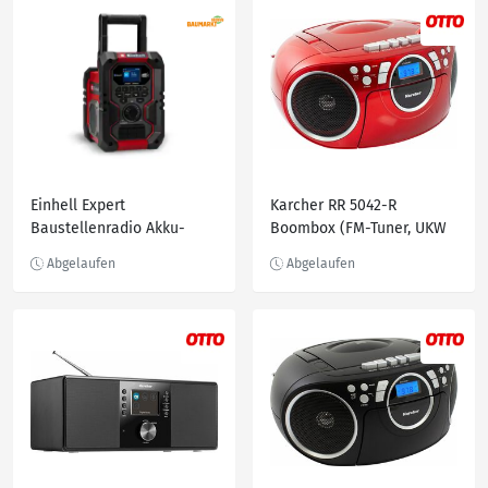
Einhell Expert
Karcher RR 5042-R
Baustellenradio Akku-
Boombox (FM-Tuner, UKW
Radio TE-CR 18 Li
mit RDS, 3 W)
DAB+/FM/BT Solo