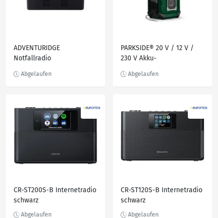
ADVENTURIDGE
PARKSIDE® 20 V / 12 V /
Notfallradio
230 V Akku-
Baustellenradio »PBPA 20-
Li B2«, ohne Akku und
Ladegerät
CR-ST200S-B Internetradio
CR-ST120S-B Internetradio
schwarz
schwarz