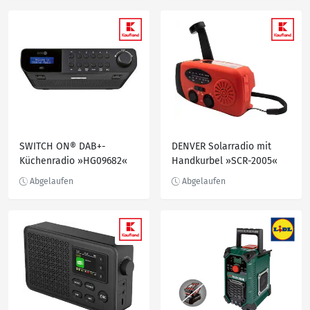
SWITCH ON® DAB+-
DENVER Solarradio mit
Küchenradio »HG09682«
Handkurbel »SCR-2005«