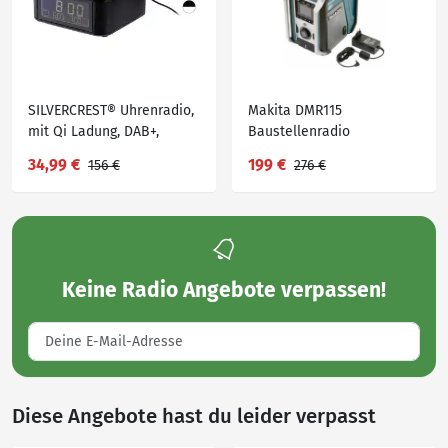
SILVERCREST® Uhrenradio,
Makita DMR115
mit Qi Ladung, DAB+,
Baustellenradio
Bluetooth
(Digitalradio (DAB), FM-
34,99 €
199 €
156 €
276 €
Tuner, 12V, Bluetooth-
Radio, ohne Akku),
Blau|schwarz|silberfarben
Keine
Radio Angebote
verpassen!
Diese Angebote hast du leider verpasst