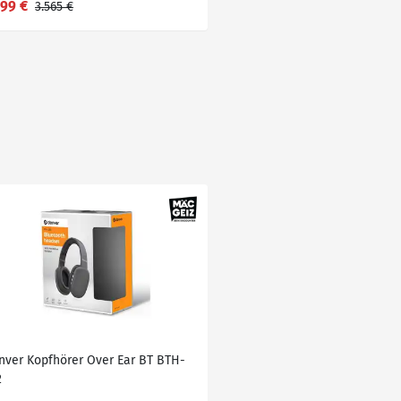
,99 €
3.565 €
nver Kopfhörer Over Ear BT BTH-
2