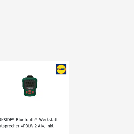
RKSIDE® Bluetooth®-Werkstatt-
utsprecher »PBLW 2 A1«, inkl.
B-Typ-C-Ladekabel""