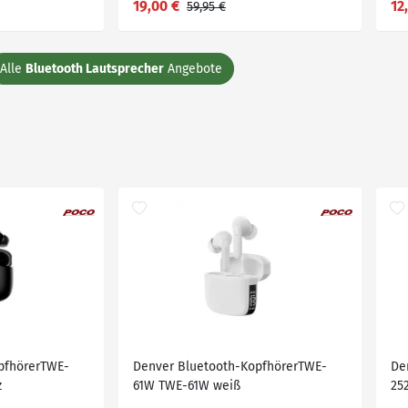
19,00 €
12
59,95 €
Alle
Bluetooth Lautsprecher
Angebote
pfhörerTWE-
Denver Bluetooth-KopfhörerTWE-
De
z
61W TWE-61W weiß
25