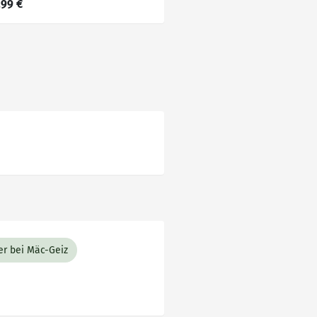
,99 €
er bei Mäc-Geiz