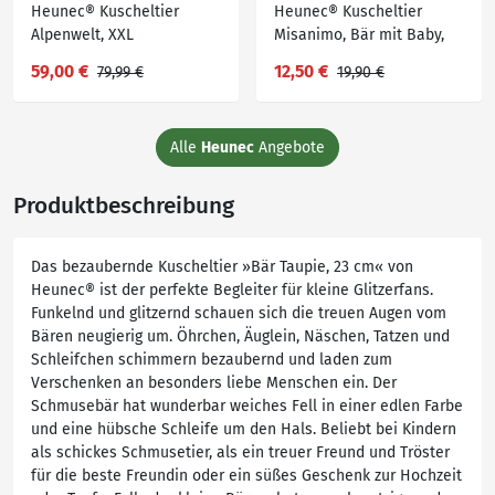
Heunec® Kuscheltier
Heunec® Kuscheltier
Alpenwelt, XXL
Misanimo, Bär mit Baby,
Bernhardiner 100cm,
hellbraun
59,00 €
12,50 €
79,99 €
19,90 €
Braun|weiß
Alle
Heunec
Angebote
Produktbeschreibung
Das bezaubernde Kuscheltier »Bär Taupie, 23 cm« von
Heunec® ist der perfekte Begleiter für kleine Glitzerfans.
Funkelnd und glitzernd schauen sich die treuen Augen vom
Bären neugierig um. Öhrchen, Äuglein, Näschen, Tatzen und
Schleifchen schimmern bezaubernd und laden zum
Verschenken an besonders liebe Menschen ein. Der
Schmusebär hat wunderbar weiches Fell in einer edlen Farbe
und eine hübsche Schleife um den Hals. Beliebt bei Kindern
als schickes Schmusetier, als ein treuer Freund und Tröster
für die beste Freundin oder ein süßes Geschenk zur Hochzeit