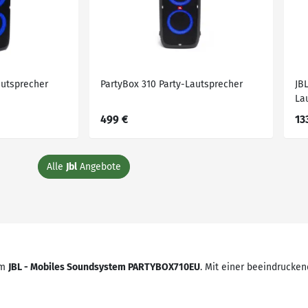
autsprecher
PartyBox 310 Party-Lautsprecher
JB
La
499 €
13
Alle
Jbl
Angebote
em
JBL - Mobiles Soundsystem PARTYBOX710EU
. Mit einer beeindruck