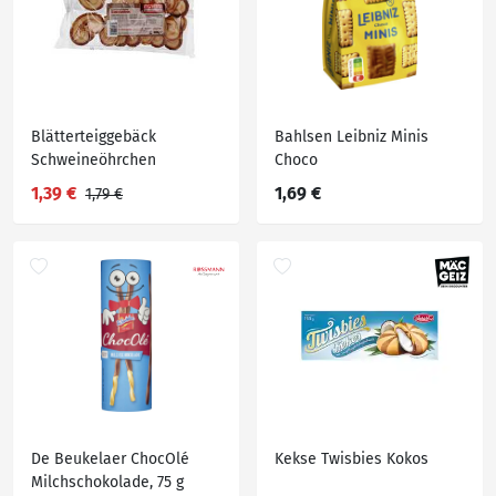
Blätterteiggebäck
Bahlsen Leibniz Minis
Schweineöhrchen
Choco
1,39 €
1,69 €
1,79 €
De Beukelaer ChocOlé
Kekse Twisbies Kokos
Milchschokolade, 75 g