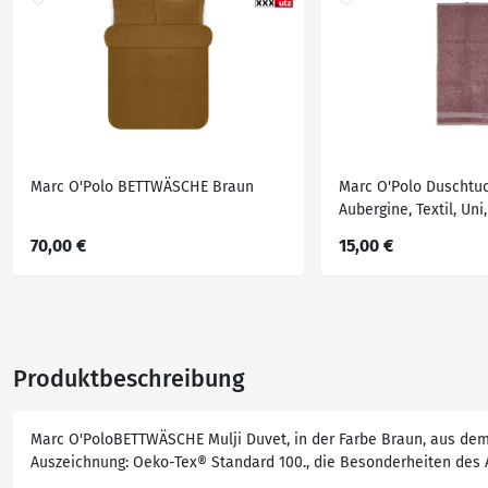
Marc O'Polo BETTWÄSCHE Braun
Marc O'Polo Duschtu
Aubergine, Textil, Uni
Tex® Standard 100,
70,00 €
15,00 €
Aufhängeschlaufe, a
schadstoffgeprüft, Ba
Bade- & Duschhandt
Produktbeschreibung
Marc O'PoloBETTWÄSCHE Mulji Duvet, in der Farbe Braun, aus dem M
Auszeichnung: Oeko-Tex® Standard 100., die Besonderheiten des 