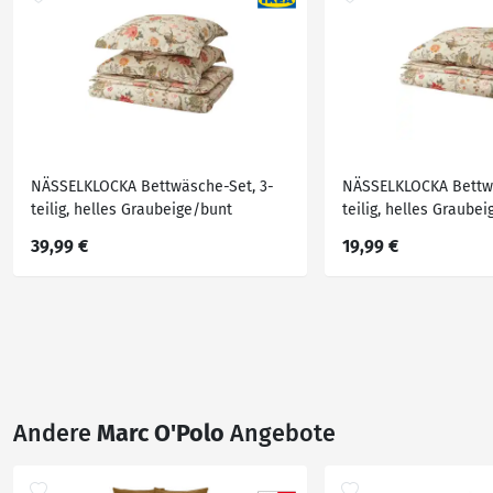
NÄSSELKLOCKA Bettwäsche-Set, 3-
NÄSSELKLOCKA Bettwä
teilig, helles Graubeige/bunt
teilig, helles Graube
240x220/80x80 cm
140x200/80x80 cm
39,99 €
19,99 €
Andere
Marc O'Polo
Angebote