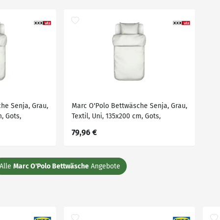
he Senja, Grau,
Marc O'Polo Bettwäsche Senja, Grau,
m, Gots,
Textil, Uni, 135x200 cm, Gots,
wäsche,
Schlaftextilien, Bettwäsche,
79,96 €
é-Bettwäsche
Bettwäsche, Renforcé-Bettwäsche
Alle
Marc O'Polo Bettwäsche
Angebote