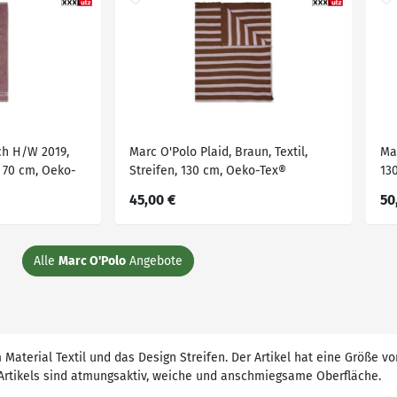
ch H/W 2019,
Marc O'Polo Plaid, Braun, Textil,
Mar
, 70 cm, Oeko-
Streifen, 130 cm, Oeko-Tex®
13
Standard 100, pflegeleicht,
Sc
45,00 €
50
ngenehm weich,
Wohntextilien, Decken, Plaids
Ta
dtextilien,
ücher
Alle
Marc O'Polo
Angebote
aterial Textil und das Design Streifen. Der Artikel hat eine Größe vo
Artikels sind atmungsaktiv, weiche und anschmiegsame Oberfläche.