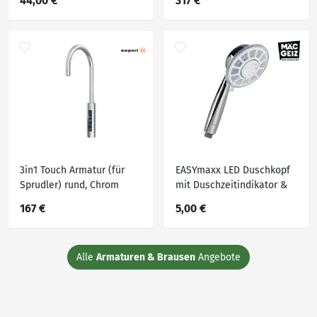
44,00 €
317 €
0%-Finanzierung (PayPal)
3in1 Touch Armatur (für
EASYmaxx LED Duschkopf
Sprudler) rund, Chrom
mit Duschzeitindikator &
(XO-AR 3001) - 0%-
Regen-/Massagedusche
167 €
5,00 €
Finanzierung (PayPal)
Alle
Armaturen & Brausen
Angebote