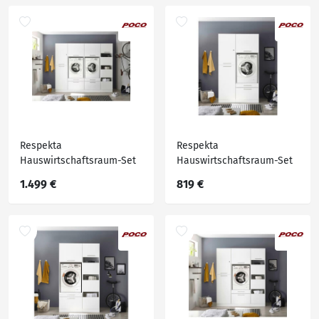
Respekta
Respekta
Hauswirtschaftsraum-Set
Hauswirtschaftsraum-Set
Clara weiß matt B/H/T: ca.
Clara weiß matt B/H/T: ca.
1.499 €
819 €
234,8x200x67,6 cm
117,4x200x67,6 cm