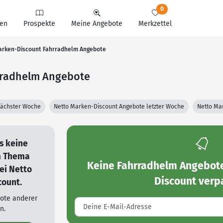
0
en
Prospekte
Meine Angebote
Merkzettel
Marken-Discount Fahrradhelm Angebote
rradhelm Angebote
nächster Woche
Netto Marken-Discount Angebote letzter Woche
Netto Ma
es keine
m Thema
Keine
Fahrradhelm Angebote
ei Netto
Discount
verp
ount.
bote anderer
n.