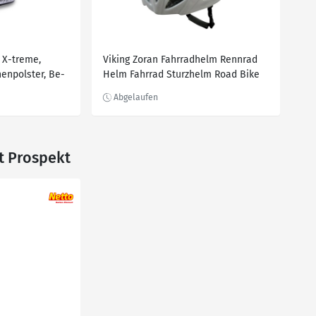
 X-treme,
Viking Zoran Fahrradhelm Rennrad
nenpolster, Be-
Helm Fahrrad Sturzhelm Road Bike
m, Kinnriemen
55 - 59 cm
t Prospekt