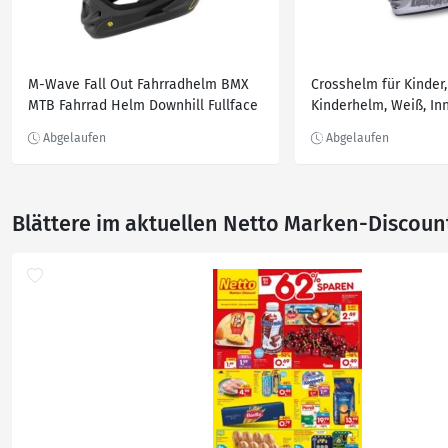
M-Wave Fall Out Fahrradhelm BMX
Crosshelm für Kinder,
MTB Fahrrad Helm Downhill Fullface
Kinderhelm, Weiß, In
Größe L 57-61 cm
und Entlüftungssyste
(L)
Blättere im aktuellen Netto Marken-Discoun