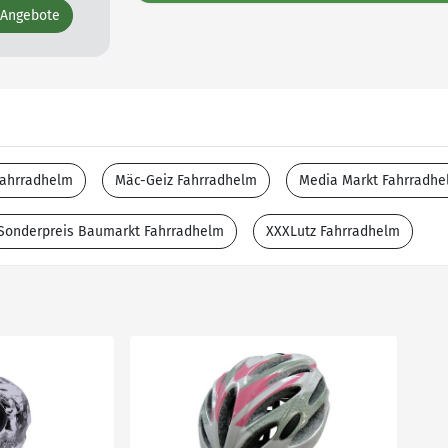
 Angebote
Fahrradhelm
Mäc-Geiz Fahrradhelm
Media Markt Fahrradhe
Sonderpreis Baumarkt Fahrradhelm
XXXLutz Fahrradhelm