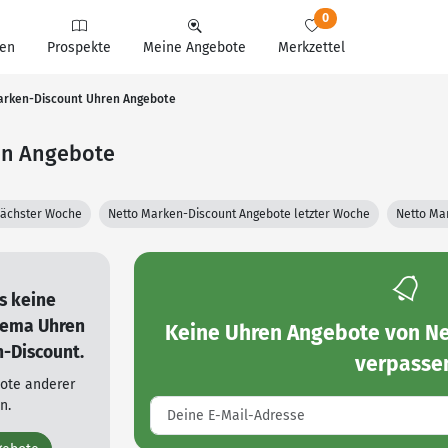
0
en
Prospekte
Meine Angebote
Merkzettel
Marken-Discount Uhren Angebote
en Angebote
nächster Woche
Netto Marken-Discount Angebote letzter Woche
Netto Ma
es keine
hema Uhren
Keine
Uhren Angebote von Ne
-Discount.
verpasse
bote anderer
n.