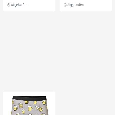
Navy/Grey Melee/Navy
gepunktet, Gr. M