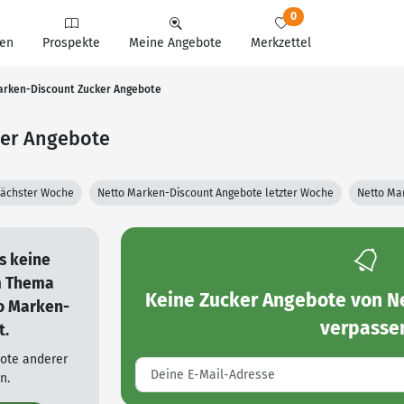
0
en
Prospekte
Meine Angebote
Merkzettel
arken-Discount Zucker Angebote
ker Angebote
nächster Woche
Netto Marken-Discount Angebote letzter Woche
Netto Ma
es keine
m Thema
Keine
Zucker Angebote von N
o Marken-
verpasse
t.
bote anderer
n.