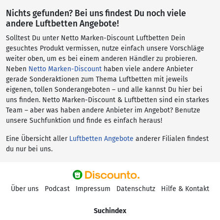
Nichts gefunden? Bei uns findest Du noch viele
andere Luftbetten Angebote!
Solltest Du unter Netto Marken-Discount Luftbetten Dein
gesuchtes Produkt vermissen, nutze einfach unsere Vorschläge
weiter oben, um es bei einem anderen Händler zu probieren.
Neben
Netto Marken-Discount
haben viele andere Anbieter
gerade Sonderaktionen zum Thema Luftbetten mit jeweils
eigenen, tollen Sonderangeboten – und alle kannst Du hier bei
uns finden. Netto Marken-Discount & Luftbetten sind ein starkes
Team – aber was haben andere Anbieter im Angebot? Benutze
unsere Suchfunktion und finde es einfach heraus!
Eine Übersicht aller
Luftbetten Angebote
anderer Filialen findest
du nur bei uns.
Über uns
Podcast
Impressum
Datenschutz
Hilfe & Kontakt
Suchindex