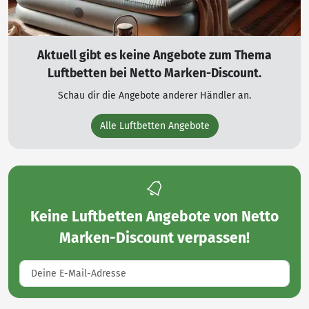
Aktuell gibt es keine Angebote zum Thema
Luftbetten bei Netto Marken-Discount.
Schau dir die Angebote anderer Händler an.
Alle Luftbetten Angebote
Keine
Luftbetten Angebote von Netto
Marken-Discount
verpassen!