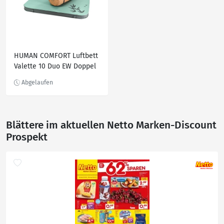
HUMAN COMFORT Luftbett
Valette 10 Duo EW Doppel
Kastenmatratze
Selbstaufblasend
Blättere im aktuellen Netto Marken-Discount
Prospekt