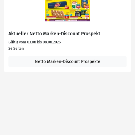
Aktueller Netto Marken-Discount Prospekt
Gültig vom 03.08 bis 08.08.2026
24 Seiten
Netto Marken-Discount Prospekte