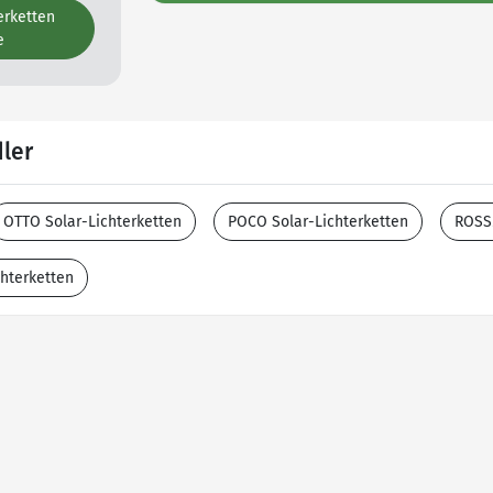
erketten
e
ler
OTTO Solar-Lichterketten
POCO Solar-Lichterketten
ROSS
hterketten