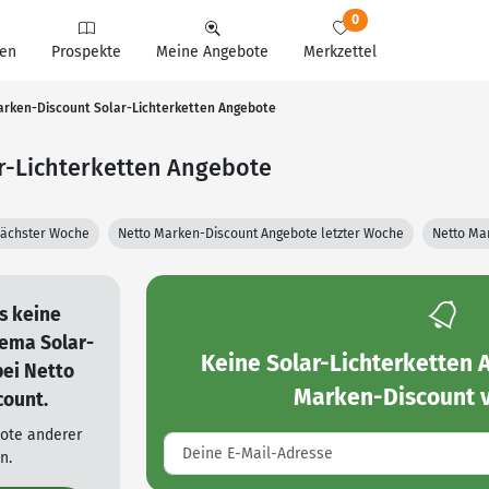
0
en
Prospekte
Meine Angebote
Merkzettel
arken-Discount Solar-Lichterketten Angebote
r-Lichterketten Angebote
nächster Woche
Netto Marken-Discount Angebote letzter Woche
Netto Ma
es keine
ema Solar-
Keine
Solar-Lichterketten 
bei Netto
Marken-Discount
v
ount.
bote anderer
n.