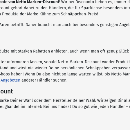
ote von Netto Marken-Discount
! Wir bei Discounto lieben es, immer 
ount gehört dabei zu den Händlern, die für Sparfüchse besonders inte
n Produkte der Marke Kühne zum Schnäppchen-Preis!
aren betrifft. Daher braucht man auch bei besonders günstigen Ange
ukte mit starken Rabatten anbieten, auch wenn man oft genug Glück 
tter informieren lassen, sobald Netto Marken-Discount wieder Produ
Stand und wirst nie wieder Deine persönlichen Schnäppchen verpasse
hops haben! Wenn Du also nicht so lange warten willst, bis Netto M
-Angeboten
anderer Händler suchen.
count
arke Deiner Wahl oder dem Hersteller Deiner Wahl: Wir zeigen Dir al
eughandel im Internet: Bei uns findest Du so gut wie jeden Händler 