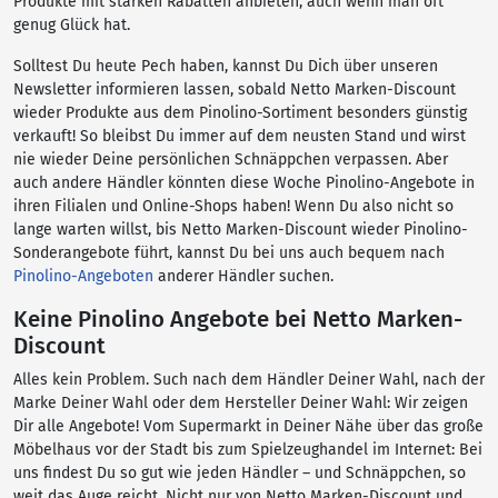
Produkte mit starken Rabatten anbieten, auch wenn man oft
genug Glück hat.
Solltest Du heute Pech haben, kannst Du Dich über unseren
Newsletter informieren lassen, sobald Netto Marken-Discount
wieder Produkte aus dem Pinolino-Sortiment besonders günstig
verkauft! So bleibst Du immer auf dem neusten Stand und wirst
nie wieder Deine persönlichen Schnäppchen verpassen. Aber
auch andere Händler könnten diese Woche Pinolino-Angebote in
ihren Filialen und Online-Shops haben! Wenn Du also nicht so
lange warten willst, bis Netto Marken-Discount wieder Pinolino-
Sonderangebote führt, kannst Du bei uns auch bequem nach
Pinolino-Angeboten
anderer Händler suchen.
Keine Pinolino Angebote bei Netto Marken-
Discount
Alles kein Problem. Such nach dem Händler Deiner Wahl, nach der
Marke Deiner Wahl oder dem Hersteller Deiner Wahl: Wir zeigen
Dir alle Angebote! Vom Supermarkt in Deiner Nähe über das große
Möbelhaus vor der Stadt bis zum Spielzeughandel im Internet: Bei
uns findest Du so gut wie jeden Händler – und Schnäppchen, so
weit das Auge reicht. Nicht nur von Netto Marken-Discount und