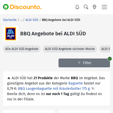
Startseite
ALDI SÜD
BBQ Angebote bei ALDI SÜD
BBQ Angebote bei ALDI SÜD
Alle ALDI SÜD Angebote
ALDI SÜD Angebote nächster Woche
ALDI SÜ
Filter
🔥 ALDI SÜD hat
21 Produkte
der Marke
BBQ
im Angebot. Das
günstigste Angebot aus der Kategorie
Baguette
kostet nur
0,79 €:
BBQ Laugenbaguette mit Kräuterbutter 175 g
. 🏃
Beeile dich, denn es ist
nur noch 1 Tag
gültig! Du findest es
nur in der Filiale.