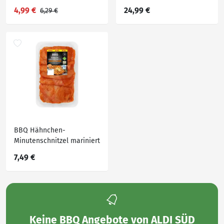
Paprika
4,99 €
24,99 €
6,29 €
BBQ Hähnchen-
Minutenschnitzel mariniert
800 g
7,49 €
Keine
BBQ Angebote von ALDI SÜD