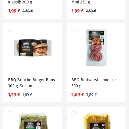
Klassik 300 g
Mini 250 g
1,99 €
1,99 €
2,59 €
2,59 €
BBQ Brioche Burger Buns
BBQ Bratwurstschnecke
300 g, Sesam
300 g
1,29 €
2,69 €
1,69 €
3,89 €