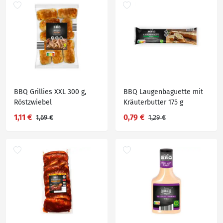
BBQ Grillies XXL 300 g,
BBQ Laugenbaguette mit
Röstzwiebel
Kräuterbutter 175 g
1,11 €
0,79 €
1,69 €
1,29 €