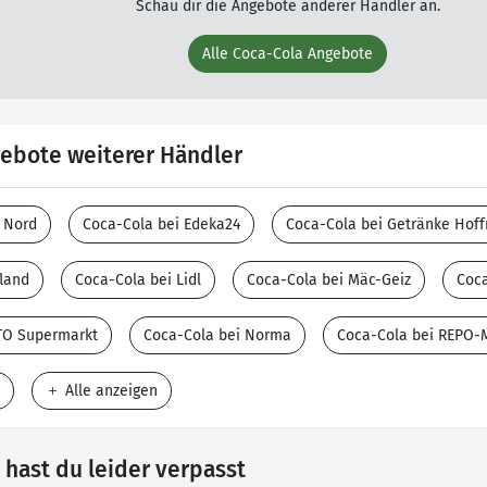
Schau dir die Angebote anderer Händler an.
Alle Coca-Cola Angebote
ebote weiterer Händler
I Nord
Coca-Cola bei Edeka24
Coca-Cola bei Getränke Hof
land
Coca-Cola bei Lidl
Coca-Cola bei Mäc-Geiz
Coc
TO Supermarkt
Coca-Cola bei Norma
Coca-Cola bei REPO-
Alle anzeigen
hast du leider verpasst