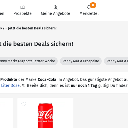
0
en
Prospekte
Meine Angebote
Merkzettel
Y – Jetzt die besten Deals sichern!
 die besten Deals sichern!
enny Markt Angebote letzter Woche
Penny Markt Prospekte
Penny Markt F
 Produkte
der Marke
Coca-Cola
im Angebot. Das günstigste Angebot a
 Liter Dose
. 🏃 Beeile dich, denn es ist
nur noch 1 Tag
gültig! Du findest