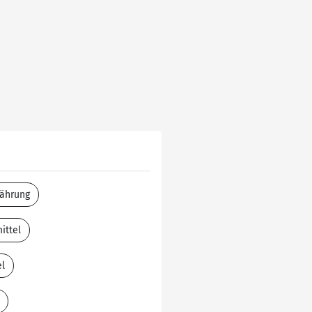
nährung
ittel
el