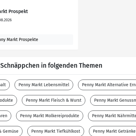
arkt Prospekt
08.2026
nny Markt Prospekte
e Schnäppchen in folgenden Themen
alt
Penny Markt Lebensmittel
Penny Markt Alternative Er
rodukte
Penny Markt Fleisch & Wurst
Penny Markt Genussm
aren
Penny Markt Molkereiprodukte
Penny Markt Nährmitt
 & Gemüse
Penny Markt Tiefkühlkost
Penny Markt Getränke