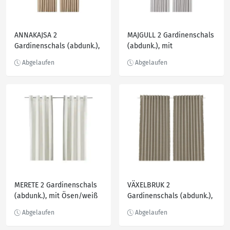
ANNAKAJSA 2
MAJGULL 2 Gardinenschals
Gardinenschals (abdunk.),
(abdunk.), mit
mit Gardinenband/beige
Gardinenband/hellgrau
145x300 cm
145x250 cm
MERETE 2 Gardinenschals
VÄXELBRUK 2
(abdunk.), mit Ösen/weiß
Gardinenschals (abdunk.),
145x250 cm
blau/gelb 140x300 cm