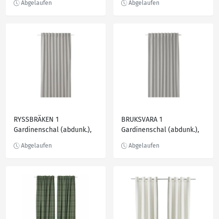
145x300 cm
RYSSBRÄKEN 1
BRUKSVARA 1
Gardinenschal (abdunk.),
Gardinenschal (abdunk.),
hellgrau 140x300 cm
grau/Raumverdunklung
140x250 cm