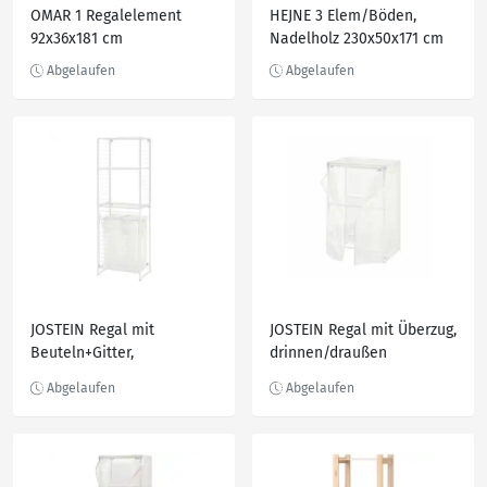
OMAR 1 Regalelement
HEJNE 3 Elem/Böden,
92x36x181 cm
Nadelholz 230x50x171 cm
JOSTEIN Regal mit
JOSTEIN Regal mit Überzug,
Beuteln+Gitter,
drinnen/draußen
drinnen/draußen
Draht/transparent weiß
Draht/transparent weiß
61x41x90 cm
62x40/76x180 cm