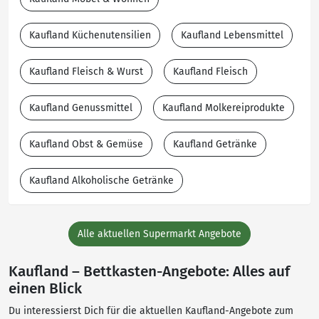
Kaufland Küchenutensilien
Kaufland Lebensmittel
Kaufland Fleisch & Wurst
Kaufland Fleisch
Kaufland Genussmittel
Kaufland Molkereiprodukte
Kaufland Obst & Gemüse
Kaufland Getränke
Kaufland Alkoholische Getränke
Alle aktuellen Supermarkt Angebote
Kaufland – Bettkasten-Angebote: Alles auf
einen Blick
Du interessierst Dich für die aktuellen Kaufland-Angebote zum