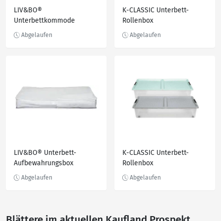
LIV&BO®
K-CLASSIC Unterbett-
Unterbettkommode
Rollenbox
LIV&BO® Unterbett-
K-CLASSIC Unterbett-
Aufbewahrungsbox
Rollenbox
Blättere im aktuellen Kaufland Prospekt