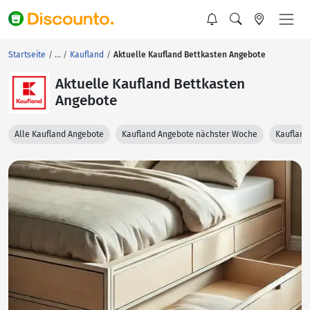
Startseite
Kaufland
Aktuelle Kaufland Bettkasten Angebote
Aktuelle Kaufland Bettkasten
Angebote
Alle Kaufland Angebote
Kaufland Angebote nächster Woche
Kaufland