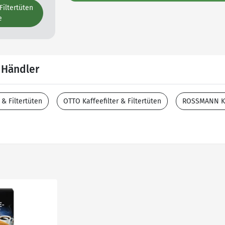
 Filtertüten
e
r Händler
 & Filtertüten
OTTO Kaffeefilter & Filtertüten
ROSSMANN Kaf