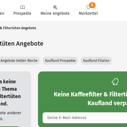
0
en
Prospekte
Meine Angebote
Merkzettel
 & Filtertüten Angebote
ertüten Angebote
 Angebote letzter Woche
Kaufland Prospekte
Kaufland Filialen
es keine
m Thema
Keine
Kaffeefilter & Filte
iltertüten
Kaufland
verp
and.
bote anderer
n.