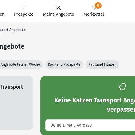
0
en
Prospekte
Meine Angebote
Merkzettel
nsport Angebote
Angebote
 Angebote letzter Woche
Kaufland Prospekte
Kaufland Filialen
 Transport
Keine
Katzen Transport Ang
verpasse