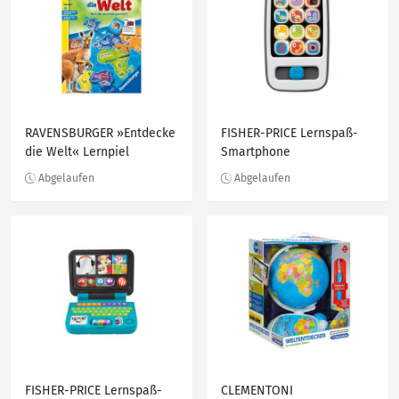
RAVENSBURGER »Entdecke
FISHER-PRICE Lernspaß-
die Welt« Lernpiel
Smartphone
FISHER-PRICE Lernspaß-
CLEMENTONI