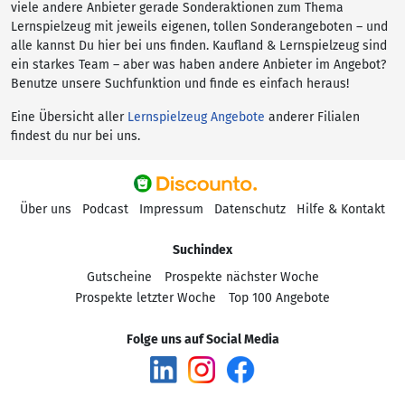
viele andere Anbieter gerade Sonderaktionen zum Thema
Lernspielzeug mit jeweils eigenen, tollen Sonderangeboten – und
alle kannst Du hier bei uns finden. Kaufland & Lernspielzeug sind
ein starkes Team – aber was haben andere Anbieter im Angebot?
Benutze unsere Suchfunktion und finde es einfach heraus!
Eine Übersicht aller
Lernspielzeug Angebote
anderer Filialen
findest du nur bei uns.
Über uns
Podcast
Impressum
Datenschutz
Hilfe & Kontakt
Suchindex
Gutscheine
Prospekte nächster Woche
Prospekte letzter Woche
Top 100 Angebote
Folge uns auf Social Media