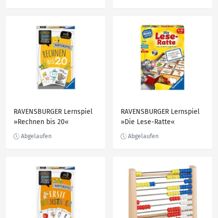
RAVENSBURGER Lernspiel
RAVENSBURGER Lernspiel
»Rechnen bis 20«
»Die Lese-Ratte«