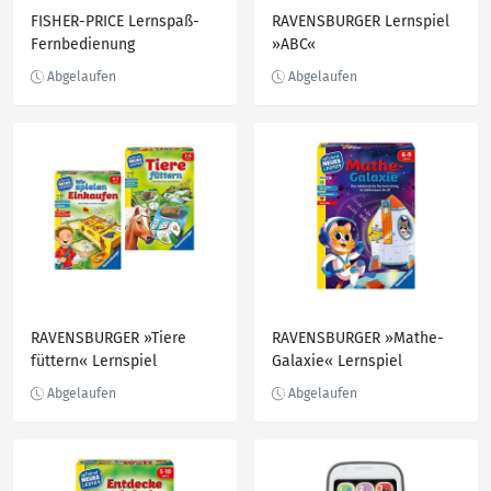
FISHER-PRICE Lernspaß-
RAVENSBURGER Lernspiel
Fernbedienung
»ABC«
RAVENSBURGER »Tiere
RAVENSBURGER »Mathe-
füttern« Lernspiel
Galaxie« Lernspiel