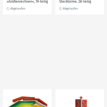
»Größenrechnen«, 19-teilig
Stecktürme, 28-teilig