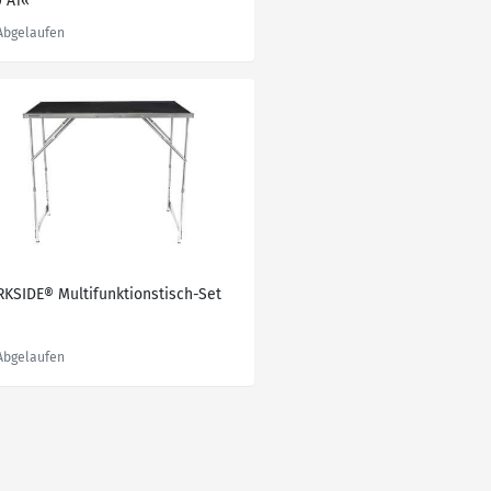
0 A1«
RKSIDE® Multifunktionstisch-Set