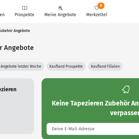
0
en
Prospekte
Meine Angebote
Merkzettel
 Zubehör Angebote
ör Angebote
 Angebote letzter Woche
Kaufland Prospekte
Kaufland Filialen
ezieren
Keine
Tapezieren Zubehör An
verpasse