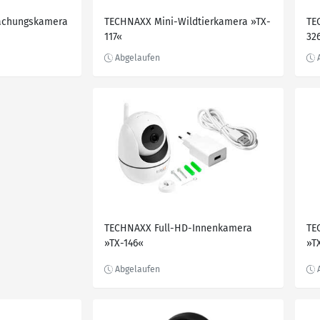
achungskamera
TECHNAXX Mini-Wildtierkamera »TX-
TE
117«
32
TECHNAXX Full-HD-Innenkamera
TE
»TX-146«
»T