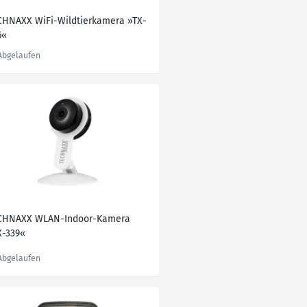
CHNAXX WiFi-Wildtierkamera »TX-
6«
CHNAXX WLAN-Indoor-Kamera
X-339«