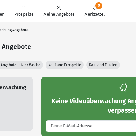
0
en
Prospekte
Meine Angebote
Merkzettel
wachung Angebote
g Angebote
 Angebote letzter Woche
Kaufland Prospekte
Kaufland Filialen
berwachung
Keine
Videoüberwachung Ang
verpasse