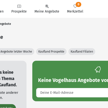
0
en
Prospekte
Meine Angebote
Merkzettel
Angebote
te
 Angebote letzter Woche
Kaufland Prospekte
Kaufland Filialen
es keine
m Thema
Keine
Vogelhaus Angebote vo
Kaufland.
bote anderer
n.