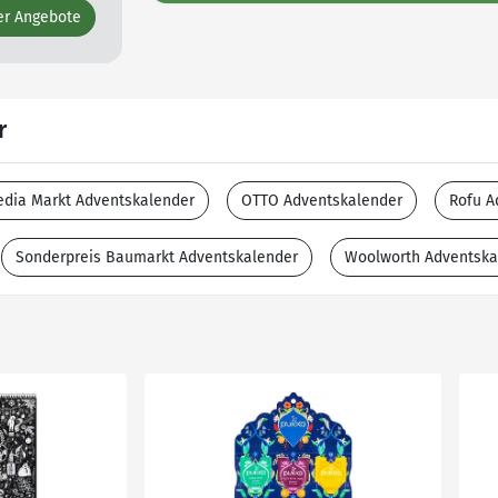
er Angebote
r
dia Markt Adventskalender
OTTO Adventskalender
Rofu A
Sonderpreis Baumarkt Adventskalender
Woolworth Adventska