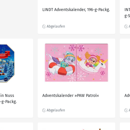
LINDT Adventskalender, 196-g-Packg.
IN
g-
 in Nuss
Adventskalender »PAW Patrol«
Ad
-g-Packg.