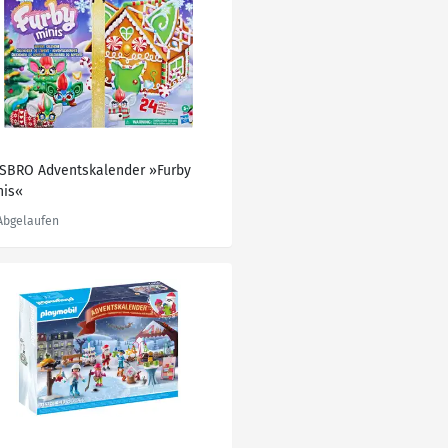
SBRO Adventskalender »Furby
nis«