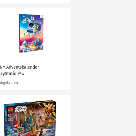
NY Adventskalender
layStation®«