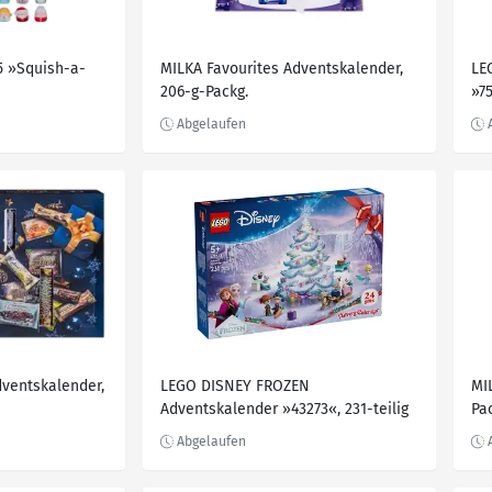
5 »Squish-a-
MILKA Favourites Adventskalender,
LE
206-g-Packg.
»75
ventskalender,
LEGO DISNEY FROZEN
MI
Adventskalender »43273«, 231-teilig
Pa