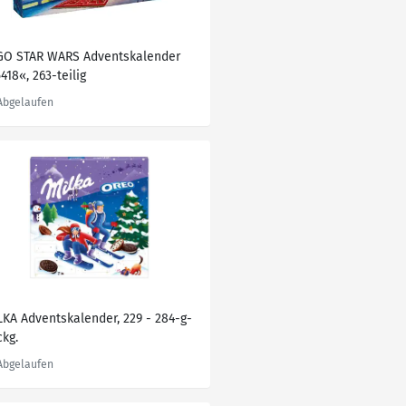
GO STAR WARS Adventskalender
418«, 263-teilig
LKA Adventskalender, 229 - 284-g-
ckg.