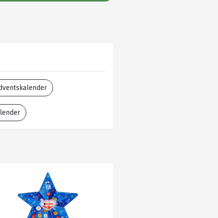
dventskalender
lender