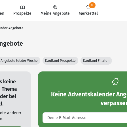
0
en
Prospekte
Meine Angebote
Merkzettel
ender Angebote
Angebote
 Angebote letzter Woche
Kaufland Prospekte
Kaufland Filialen
es keine
m Thema
Keine
Adventskalender Ang
der bei
verpasse
d.
bote anderer
n.