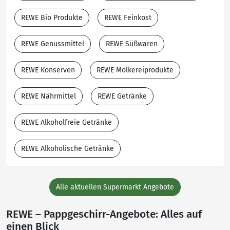
REWE Bio Produkte
REWE Feinkost
REWE Genussmittel
REWE Süßwaren
REWE Konserven
REWE Molkereiprodukte
REWE Nährmittel
REWE Getränke
REWE Alkoholfreie Getränke
REWE Alkoholische Getränke
Alle aktuellen Supermarkt Angebote
REWE – Pappgeschirr-Angebote: Alles auf
einen Blick