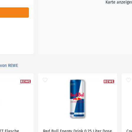
Karte anzeige
 von REWE
PET Flasche
Red Bull Energy Drink 0,25 Liter Dose
Co