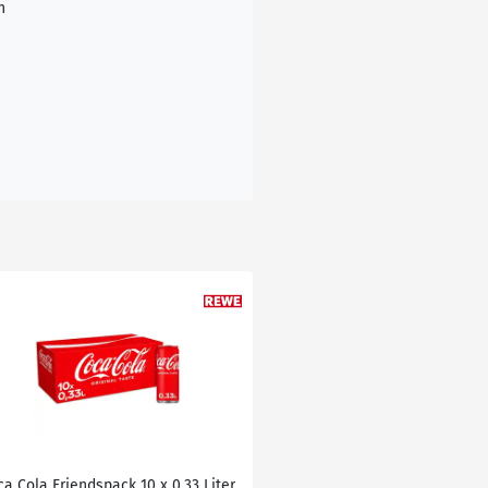
n
ca Cola Friendspack 10 x 0,33 Liter