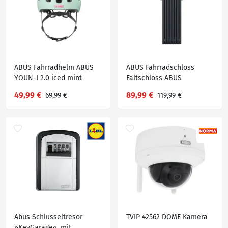
ABUS Fahrradhelm ABUS
ABUS Fahrradschloss
YOUN-I 2.0 iced mint
Faltschloss ABUS
Kinder/Jugendliche
6000K/120 BK SH Bordo
49,99 €
89,99 €
69,99 €
119,99 €
Big
Abus Schlüsseltresor
TVIP 42562 DOME Kamera
»KeyGarage«, mit