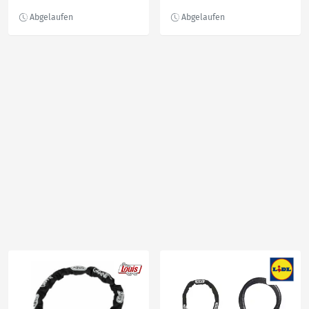
Gelb
KS120