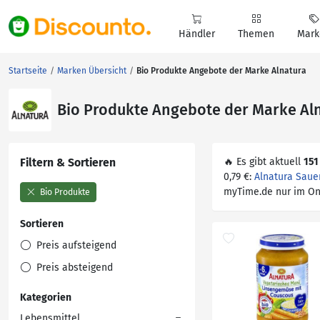
Händler
Themen
Mark
Startseite
Marken Übersicht
Bio Produkte Angebote der Marke Alnatura
Bio Produkte Angebote der Marke Al
Filtern & Sortieren
🔥 Es gibt aktuell
151
0,79 €:
Alnatura Sauer
myTime.de nur im On
Bio Produkte
Sortieren
Preis aufsteigend
Preis absteigend
Kategorien
Lebensmittel