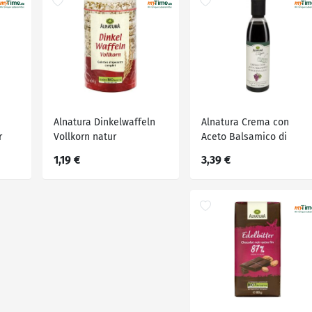
Alnatura Dinkelwaffeln
Alnatura Crema con
r
Vollkorn natur
Aceto Balsamico di
Modena g.g.A
1,19 €
3,39 €