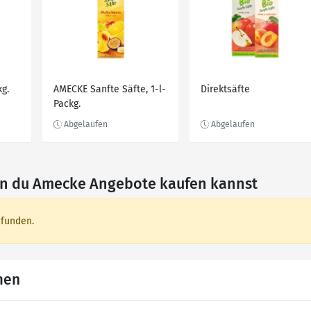
kg.
AMECKE Sanfte Säfte, 1-l-
Direktsäfte
Packg.
nen du Amecke Angebote kaufen kannst
efunden.
men