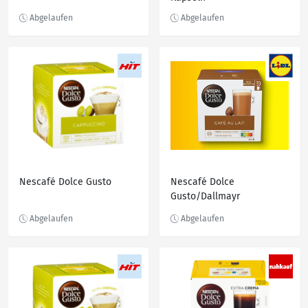
Nescafé Dolce Gusto
Nescafé Dolce
Gusto/Dallmayr
Kaffeekapseln,
300/210/349,5/225/
343,5/255 g