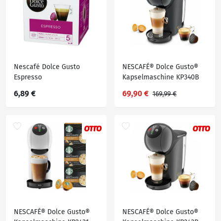
Nescafé Dolce Gusto
NESCAFÉ® Dolce Gusto®
Espresso
Kapselmaschine KP340B
Genio S Plus, kompatibel
6,89 €
69,90 €
169,99 €
mit Nescafé Dolce Gusto
Kapseln, Drehregler,
Espresso-Boost
NESCAFÉ® Dolce Gusto®
NESCAFÉ® Dolce Gusto®