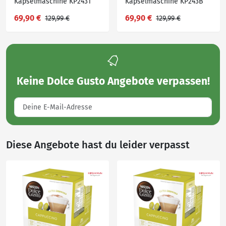
Kapselmaschine KP2431
Kapselmaschine KP243B
Genio S, inkl. 3 Pakete
Genio S, 15 Bar, ultra-
69,90 €
69,90 €
129,99 €
129,99 €
Starbucks Caramel
kompakt, Hochdruck
Macchiato im Wert von
UVP 17,97€
Keine
Dolce Gusto Angebote
verpassen!
Diese Angebote hast du leider verpasst