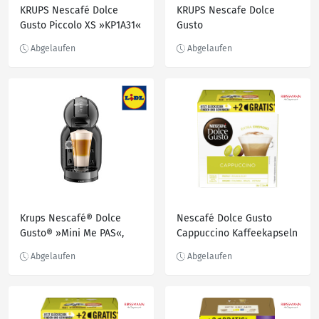
KRUPS Nescafé Dolce
KRUPS Nescafe Dolce
Gusto Piccolo XS »KP1A31«
Gusto
Kapselkaffeemaschine
PICCOLO XS KP1A3B*
Krups Nescafé® Dolce
Nescafé Dolce Gusto
Gusto® »Mini Me PAS«,
Cappuccino Kaffeekapseln
1500 W
16+2, 209,7 g