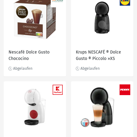
Nescafé Dolce Gusto
Krups NESCAFÉ ® Dolce
Chococino
Gusto ® Piccolo »XS
KP1A3B«, mit ECO Mode