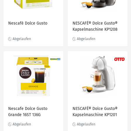
Nescafé Dolce Gusto
NESCAFÉ® Dolce Gusto®
Kapselmaschine KP1208
Mini Me, samtige Crema,
Play & Select-Funktion,
automatische Abschaltung
Nescafe Dolce Gusto
NESCAFÉ® Dolce Gusto®
Grande 16ST 136G
Kapselmaschine KP1201
Mini Me, passt in jede
Küche, samtige Crema,