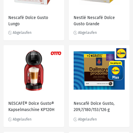
Nescafé Dolce Gusto
Nestlé Nescafé Dolce
Lungo
Gusto Grande
NESCAFÉ® Dolce Gusto®
Nescafé Dolce Gusto,
Kapselmaschine KP120H
209,7/180/153/126 g
Mini Me, samtige Crema,
Play & Select-Funktion,
automatische Abschaltung