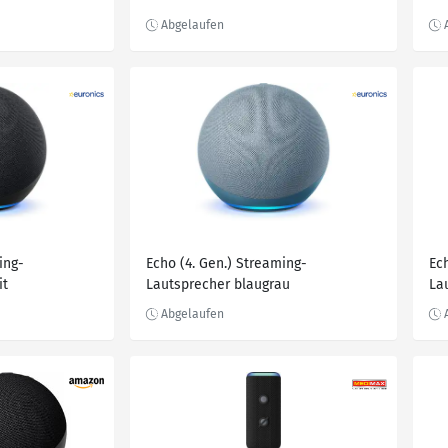
mit Alexa und gigantischem, sattem
Kl
Klang | Anthrazit
ing-
Echo (4. Gen.) Streaming-
Ec
it
Lautsprecher blaugrau
La