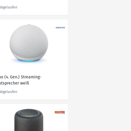
ang und Alexa | Anthrazit
ho (4. Gen.) Streaming-
utsprecher weiß