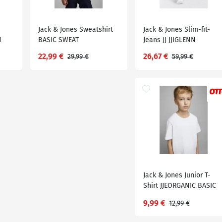
Jack & Jones Sweatshirt
Jack & Jones Slim-fit-
H
BASIC SWEAT
Jeans JJ JJIGLENN
JJORIGINAL, Schwarz
22,99 €
26,67 €
29,99 €
59,99 €
Jack & Jones Junior T-
Shirt JJEORGANIC BASIC
TEE SS
9,99 €
12,99 €