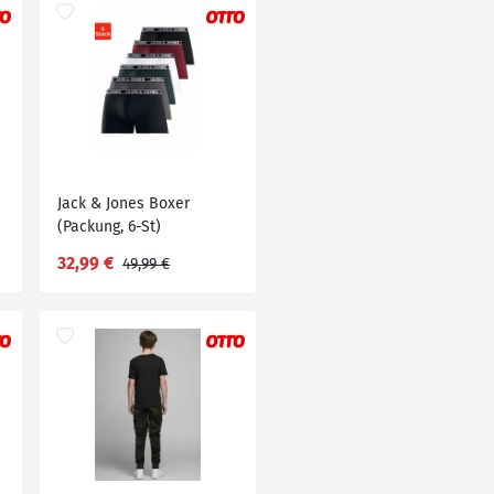
Jack & Jones Boxer
(Packung, 6-St)
Großpackung,
32,99 €
49,99 €
Grau|schwarz|weiß