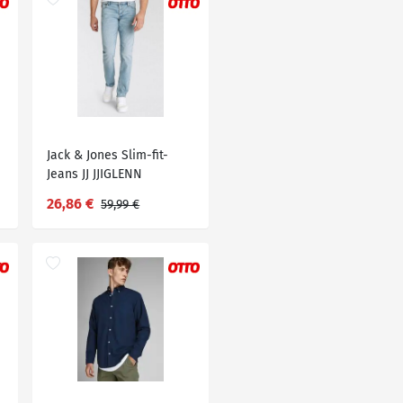
Jack & Jones Slim-fit-
Jeans JJ JJIGLENN
JJORIGINAL, Blau
26,86 €
59,99 €