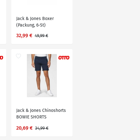
Jack & Jones Boxer
(Packung, 6-St)
Großpackung,
32,99 €
49,99 €
Blau|bunt|grün|schwarz
Jack & Jones Chinoshorts
BOWIE SHORTS
20,69 €
34,99 €