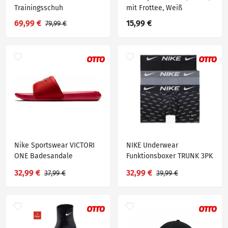
Trainingsschuh
mit Frottee, Weiß
69,99 €
15,99 €
79,99 €
Nike Sportswear VICTORI
NIKE Underwear
ONE Badesandale
Funktionsboxer TRUNK 3PK
(3-St) aus weicher
32,99 €
32,99 €
37,99 €
39,99 €
Microfaser-Qualität