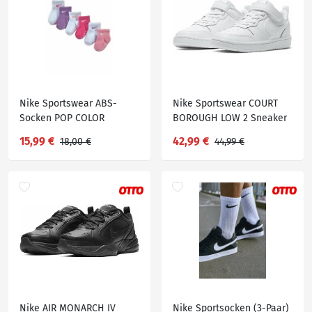
Nike Sportswear ABS-
Nike Sportswear COURT
Socken POP COLOR
BOROUGH LOW 2 Sneaker
GRIPPER INFANT/TODDLER
Design auf den Spuren des
15,99 €
42,99 €
18,00 €
44,99 €
AN (Set, 6-Paar)
Air Force 1
Nike AIR MONARCH IV
Nike Sportsocken (3-Paar)