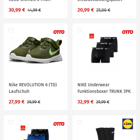
WAISTED LEGGINGS,
FUTURA LOGO (Set, 3-tlg),
30,99 €
20,99 €
44,99 €
25,00 €
Schwarz
Grau
Nike REVOLUTION 6 (TD)
NIKE Underwear
Laufschuh
Funktionsboxer TRUNK 3PK
(3-St) aus weicher
27,99 €
32,99 €
39,99 €
39,99 €
Microfaser-Qualität