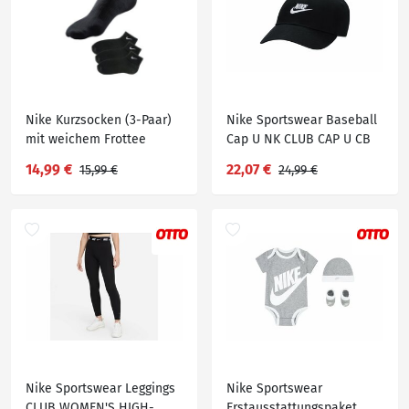
Nike Kurzsocken (3-Paar)
Nike Sportswear Baseball
mit weichem Frottee
Cap U NK CLUB CAP U CB
FUT WSH L, Schwarz
14,99 €
22,07 €
15,99 €
24,99 €
Nike Sportswear Leggings
Nike Sportswear
CLUB WOMEN'S HIGH-
Erstausstattungspaket