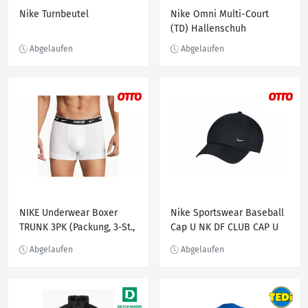
Nike Turnbeutel
Nike Omni Multi-Court
(TD) Hallenschuh
NIKE Underwear Boxer
Nike Sportswear Baseball
TRUNK 3PK (Packung, 3-St.,
Cap U NK DF CLUB CAP U
3er-Pack) aus Baumwoll-
CB MTSWSH L, Schwarz
Stretch, Weiß