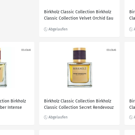
Birkholz Classic Collection Birkholz
Bir
Classic Collection Velvet Orchid Eau
Cl
de Parfum 100.0 ml
Ea
ction Birkholz
Birkholz Classic Collection Birkholz
Bir
mber Intense
Classic Collection Secret Rendevouz
Cl
l
Eau de Parfum 30.0 ml
Ea